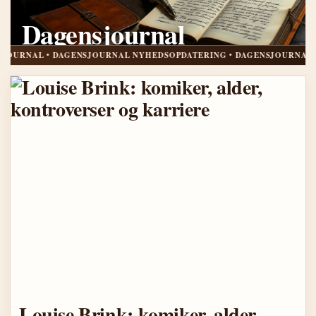
Dagensjournal
DAGENSJOURNAL NYHEDSOPDATERING
DAGENSJOURNAL NYHEDSOPDATERING • DAGENSJOURNAL • DAGENSJO
Louise Brink: komiker, alder,