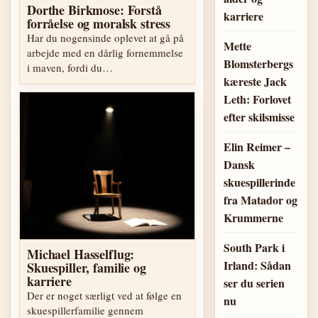
Dorthe Birkmose: Forstå
karriere
forråelse og moralsk stress
Har du nogensinde oplevet at gå på
Mette
arbejde med en dårlig fornemmelse
Blomsterbergs
i maven, fordi du…
kæreste Jack
Leth: Forlovet
efter skilsmisse
Elin Reimer –
Dansk
skuespillerinde
fra Matador og
Krummerne
South Park i
Michael Hasselflug:
Irland: Sådan
Skuespiller, familie og
karriere
ser du serien
Der er noget særligt ved at følge en
nu
skuespillerfamilie gennem