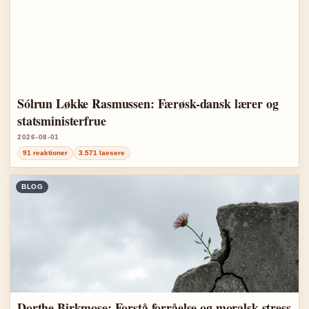
Sólrun Løkke Rasmussen: Færøsk-dansk lærer og
statsministerfrue
2026-08-01
91 reaktioner
3.571 laesere
BLOG
Dorthe Birkmose: Forstå forråelse og moralsk stress