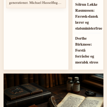
generationer. Michael Hasselflug
Sólrun Løkke
har været en…
Rasmussen:
Færøsk-dansk
lærer og
statsministerfrue
Dorthe
Birkmose:
Forstå
forråelse og
moralsk stress