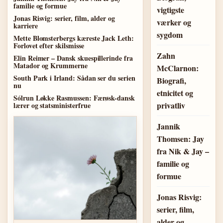
familie og formue
vigtigste
Jonas Risvig: serier, film, alder og
værker og
karriere
sygdom
Mette Blomsterbergs kæreste Jack Leth:
Forlovet efter skilsmisse
Zahn
Elin Reimer – Dansk skuespillerinde fra
Matador og Krummerne
McClarnon:
South Park i Irland: Sådan ser du serien
Biografi,
nu
etnicitet og
Sólrun Løkke Rasmussen: Færøsk-dansk
privatliv
lærer og statsministerfrue
Jannik
Thomsen: Jay
fra Nik & Jay –
familie og
formue
Jonas Risvig:
serier, film,
alder og