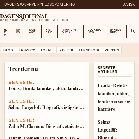
DAGENSJOURNAL NYHEDSOPDATERING
DANSK
DAGENSJOURNAL
DAGENSJOURNAL NYHEDSOPDATERING
HJ
OM
KONT
HIST
PRIVATLIVSP
COOKIEPO
NYHEDS
BL
E
OS
AKT
ORIE
OLITIK
LITIK
BREV
OG
M
BLOG
ERHVERV
LOKALT
POLITIK
TEKNOLOGI
VERDEN
Trender nu
SENESTE
ARTIKLER
SENESTE:
Louise Brink:
Louise Brink: komiker, alder, kontroverser og karriere
komiker, alder,
kontroverser og
SENESTE:
Selma Lagerlöf: Biografi, vigtigste værker og sygdom
karriere
SENESTE:
Selma
Zahn McClarnon: Biografi, etnicitet og privatliv
Lagerlöf:
Biografi,
Jannik Thomsen: Jay fra Nik & Jay –