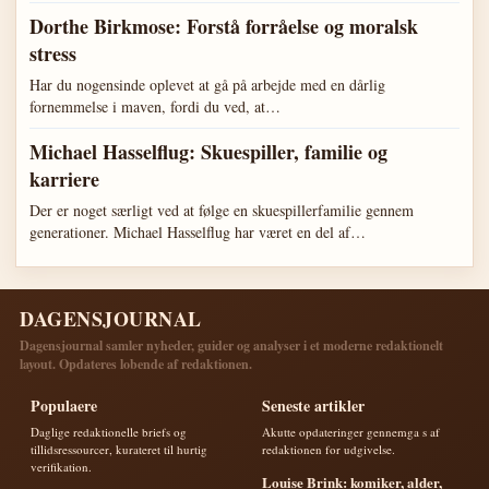
Dorthe Birkmose: Forstå forråelse og moralsk
stress
Har du nogensinde oplevet at gå på arbejde med en dårlig
fornemmelse i maven, fordi du ved, at…
Michael Hasselflug: Skuespiller, familie og
karriere
Der er noget særligt ved at følge en skuespillerfamilie gennem
generationer. Michael Hasselflug har været en del af…
DAGENSJOURNAL
Dagensjournal samler nyheder, guider og analyser i et moderne redaktionelt
layout. Opdateres lobende af redaktionen.
Populaere
Seneste artikler
Daglige redaktionelle briefs og
Akutte opdateringer gennemga s af
tillidsressourcer, kurateret til hurtig
redaktionen for udgivelse.
verifikation.
Louise Brink: komiker, alder,