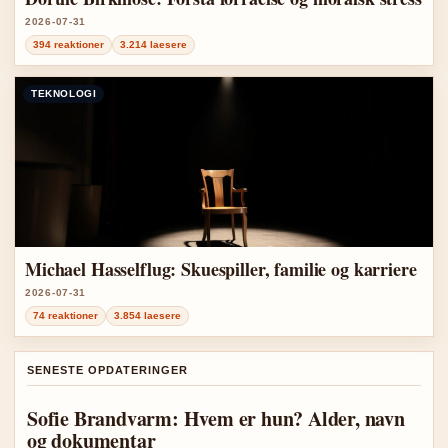
2026-07-31
394 reaktioner
3.214 laesere
TEKNOLOGI
Michael Hasselflug: Skuespiller, familie og karriere
2026-07-31
74 reaktioner
3.854 laesere
SENESTE OPDATERINGER
Sofie Brandvarm: Hvem er hun? Alder, navn
og dokumentar