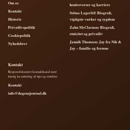
Om os
kontroverser og karriere
Kontakt
Selma Lagerlöf: Biografi,
Historie
vigtigste værker og sygdom
Privatlivspolitik
Zahn McClarnon: Biografi,
etnicitet og privatliv
Cookiepolitik
Jannik Thomsen: Jay fra Nik &
Nyhedsbrev
Jay – familie og formue
Kontakt
Responsfokuseret kontaktkanal med
hurtig ha ndtering af tips og rettelser.
Kontakt
info@dagensjournal.dk