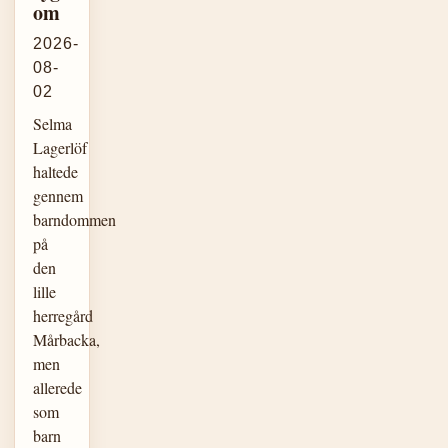
om
2026-
08-
02
Selma
Lagerlöf
haltede
gennem
barndommen
på
den
lille
herregård
Mårbacka,
men
allerede
som
barn