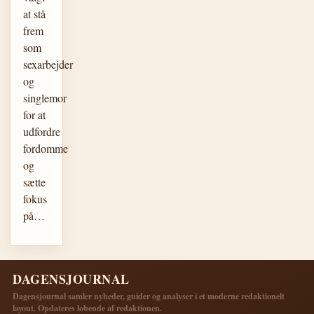
at stå
frem
som
sexarbejder
og
singlemor
for at
udfordre
fordomme
og
sætte
fokus
på…
DAGENSJOURNAL
Dagensjournal samler nyheder, guider og analyser i et moderne redaktionelt
layout. Opdateres lobende af redaktionen.