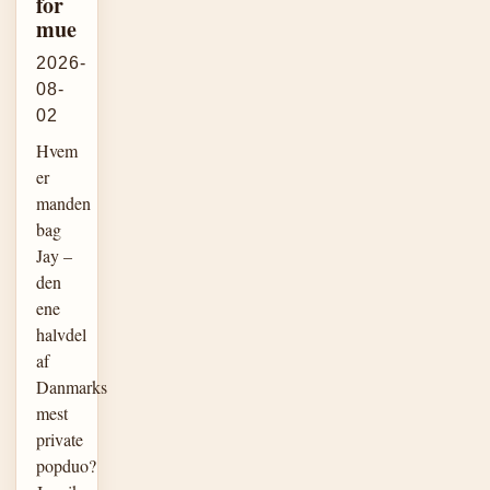
for
mue
2026-
08-
02
Hvem
er
manden
bag
Jay –
den
ene
halvdel
af
Danmarks
mest
private
popduo?