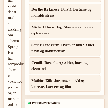
har
skabt
Dorthe Birkmose: Forstå forråelse og
debat
moralsk stress
med
sin
Michael Hasselflug: Skuespiller, familie
afsløring
og karriere
om
Thomas
Sofie Brandvarm: Hvem er hun? Alder,
Spang.
navn og dokumentar
Hun
har
Cemille Rosenberg: Alder, børn og
selvproducerede
eksmand
shows,
en
Mathias Käki Jørgensen – Alder,
voksende
kæreste, karriere og film
podcast
og en
markant
online
LIVEKOMMENTARER