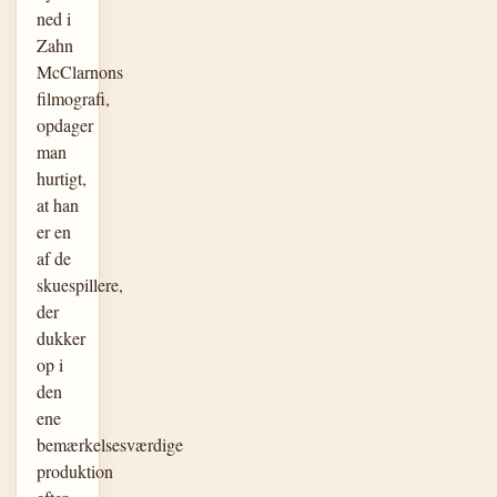
ned i
Zahn
McClarnons
filmografi,
opdager
man
hurtigt,
at han
er en
af de
skuespillere,
der
dukker
op i
den
ene
bemærkelsesværdige
produktion