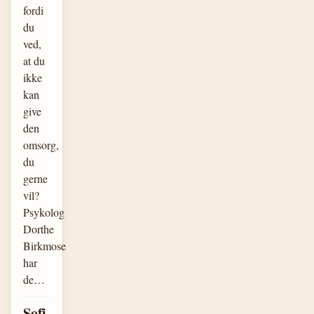
fordi
du
ved,
at du
ikke
kan
give
den
omsorg,
du
gerne
vil?
Psykolog
Dorthe
Birkmose
har
de…
Sofi