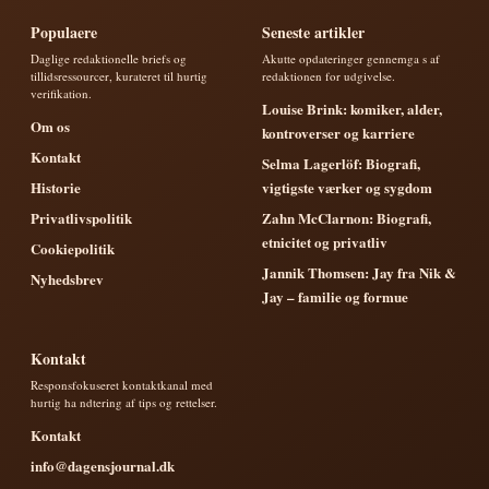
Populaere
Seneste artikler
Daglige redaktionelle briefs og
Akutte opdateringer gennemga s af
tillidsressourcer, kurateret til hurtig
redaktionen for udgivelse.
verifikation.
Louise Brink: komiker, alder,
Om os
kontroverser og karriere
Kontakt
Selma Lagerlöf: Biografi,
Historie
vigtigste værker og sygdom
Privatlivspolitik
Zahn McClarnon: Biografi,
etnicitet og privatliv
Cookiepolitik
Jannik Thomsen: Jay fra Nik &
Nyhedsbrev
Jay – familie og formue
Kontakt
Responsfokuseret kontaktkanal med
hurtig ha ndtering af tips og rettelser.
Kontakt
info@dagensjournal.dk