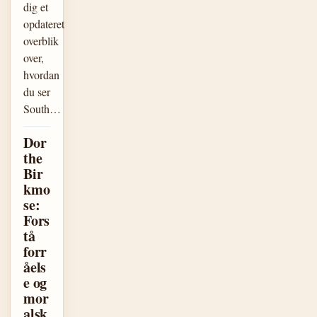
dig et
opdateret
overblik
over,
hvordan
du ser
South…
Dor
the
Bir
kmo
se:
Fors
tå
forr
åels
e og
mor
alsk