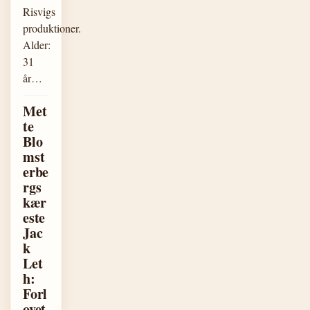
Risvigs
produktioner.
Alder:
31
år…
Met
te
Blo
mst
erbe
rgs
kær
este
Jac
k
Let
h:
Forl
ovet