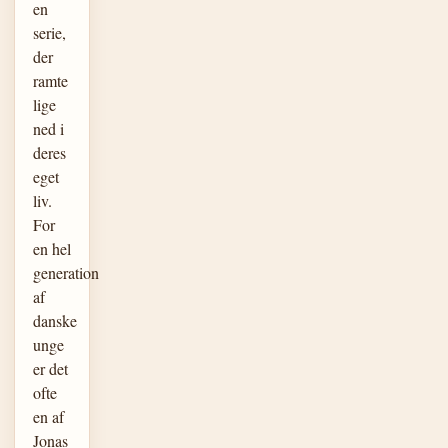
en
serie,
der
ramte
lige
ned i
deres
eget
liv.
For
en hel
generation
af
danske
unge
er det
ofte
en af
Jonas