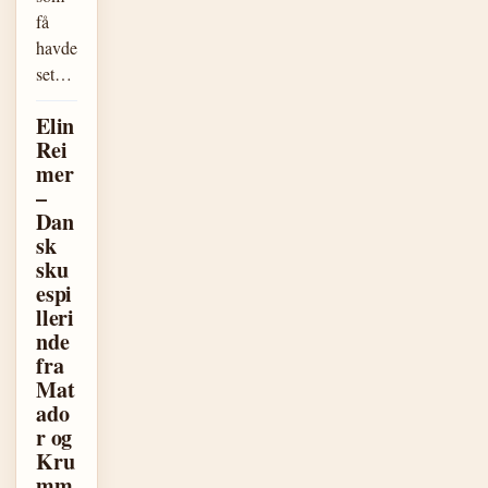
få
havde
set…
Elin
Rei
mer
–
Dan
sk
sku
espi
lleri
nde
fra
Mat
ado
r og
Kru
mm