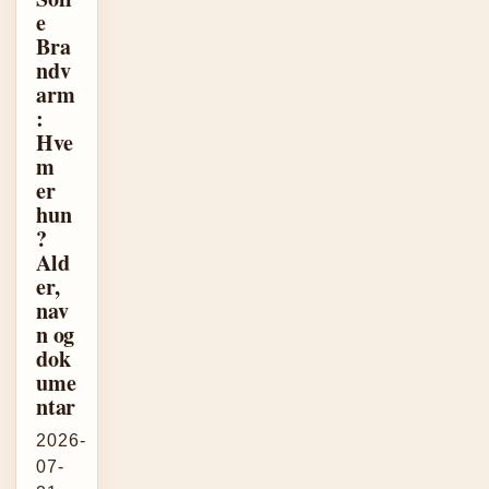
e
Bra
ndv
arm
:
Hve
m
er
hun
?
Ald
er,
nav
n og
dok
ume
ntar
2026-
07-