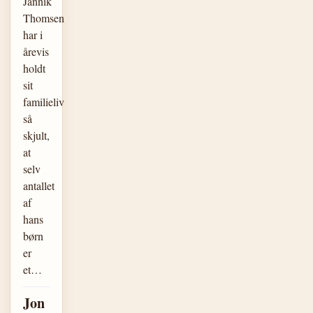
Jannik
Thomsen
har i
årevis
holdt
sit
familieliv
så
skjult,
at
selv
antallet
af
hans
børn
er
et…
Jon