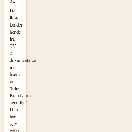
31
De
fleste
kender
hende
fra
TV
2-
dokumentaren,
men
hvem
er
Sofie
Brandvarm
egentlig?
Hun
har
selv
valgt