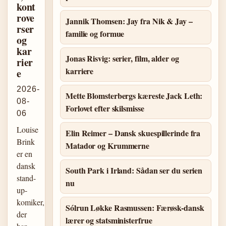
kont
rove
Jannik Thomsen: Jay fra Nik & Jay –
rser
familie og formue
og
kar
Jonas Risvig: serier, film, alder og
rier
karriere
e
2026-
Mette Blomsterbergs kæreste Jack Leth:
08-
Forlovet efter skilsmisse
06
Louise
Elin Reimer – Dansk skuespillerinde fra
Brink
Matador og Krummerne
er en
dansk
South Park i Irland: Sådan ser du serien
stand-
nu
up-
komiker,
Sólrun Løkke Rasmussen: Færøsk-dansk
der
lærer og statsministerfrue