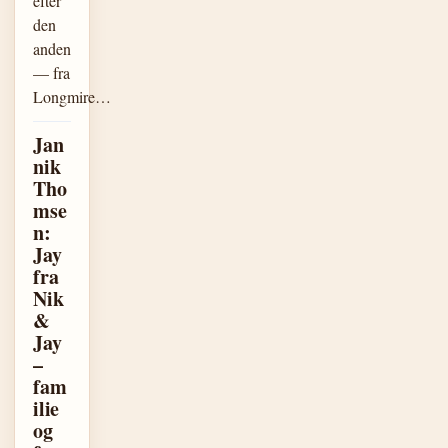
efter
den
anden
— fra
Longmire…
Jan
nik
Tho
mse
n:
Jay
fra
Nik
&
Jay
–
fam
ilie
og