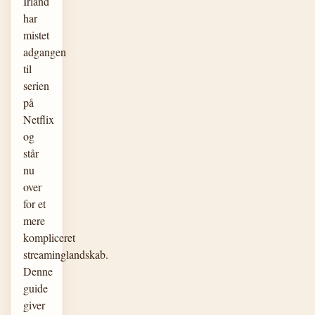
Irland
har
mistet
adgangen
til
serien
på
Netflix
og
står
nu
over
for et
mere
kompliceret
streaminglandskab.
Denne
guide
giver