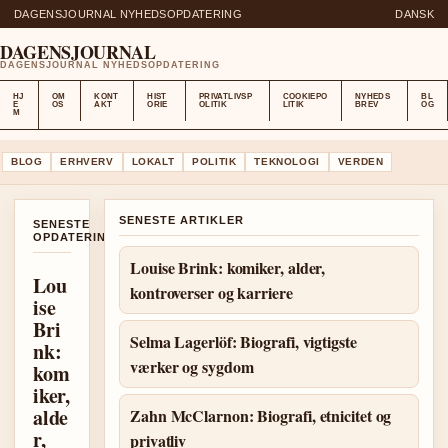
DAGENSJOURNAL NYHEDSOPDATERING
DANSK
DAGENSJOURNAL
DAGENSJOURNAL NYHEDSOPDATERING
HJ
OM
KONT
HIST
PRIVATLIVSP
COOKIEPO
NYHEDS
BL
E
OS
AKT
ORIE
OLITIK
LITIK
BREV
OG
M
BLOG
ERHVERV
LOKALT
POLITIK
TEKNOLOGI
VERDEN
SENESTE ARTIKLER
SENESTE
OPDATERINGER
Louise Brink: komiker, alder,
Lou
kontroverser og karriere
ise
Bri
Selma Lagerlöf: Biografi, vigtigste
nk:
værker og sygdom
kom
iker,
alde
Zahn McClarnon: Biografi, etnicitet og
r,
privatliv