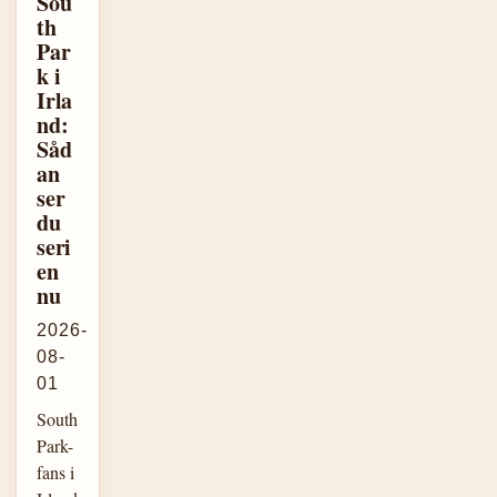
Sou
th
Par
k i
Irla
nd:
Såd
an
ser
du
seri
en
nu
2026-
08-
01
South
Park-
fans i