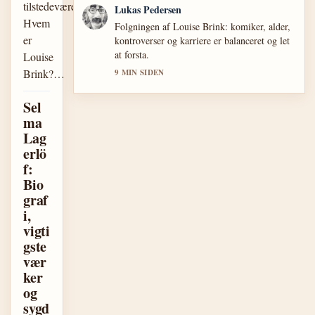
tilstedeværelse.
Lukas Pedersen
Hvem
Folgningen af Louise Brink: komiker, alder,
er
kontroverser og karriere er balanceret og let
at forsta.
Louise
Brink?…
9 MIN SIDEN
Sel
ma
Lag
erlö
f:
Bio
graf
i,
vigti
gste
vær
ker
og
sygd