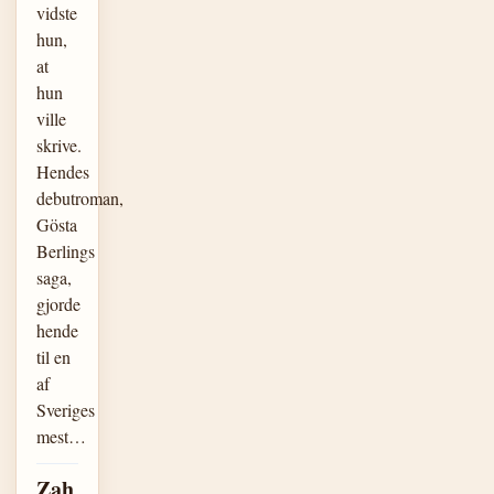
vidste
hun,
at
hun
ville
skrive.
Hendes
debutroman,
Gösta
Berlings
saga,
gjorde
hende
til en
af
Sveriges
mest…
Zah