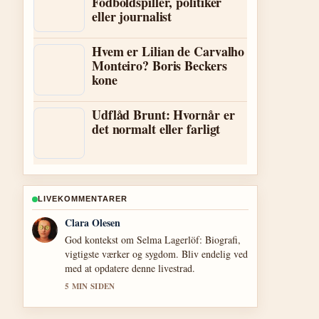
Fodboldspiller, politiker
eller journalist
Hvem er Lilian de Carvalho
Monteiro? Boris Beckers
kone
Udflåd Brunt: Hvornår er
det normalt eller farligt
LIVEKOMMENTARER
Ida Andersen
Daekningen af Zahn McClarnon: Biografi,
etnicitet og privatliv virker solid og nem at
folge.
7 MIN SIDEN