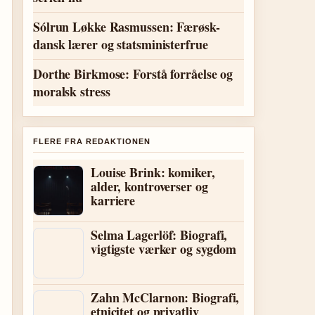
Sólrun Løkke Rasmussen: Færøsk-
dansk lærer og statsministerfrue
Dorthe Birkmose: Forstå forråelse og
moralsk stress
FLERE FRA REDAKTIONEN
Louise Brink: komiker,
alder, kontroverser og
karriere
Selma Lagerlöf: Biografi,
vigtigste værker og sygdom
Zahn McClarnon: Biografi,
etnicitet og privatliv