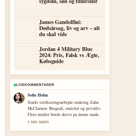
sygdom, søn og filmroller
James Gandolfini:
Dødsårsag, liv og arv – alt
du skal vide
Jordan 4 Military Blue
2024: Pris, Falsk vs Ægte,
Købsguide
LIVEKOMMENTARER
Lukas Pedersen
Stark gennemgang af Louise Brink: komiker,
alder, kontroverser og karriere. Det er den
klareste opsummering jeg har set i dag.
7 MIN SIDEN