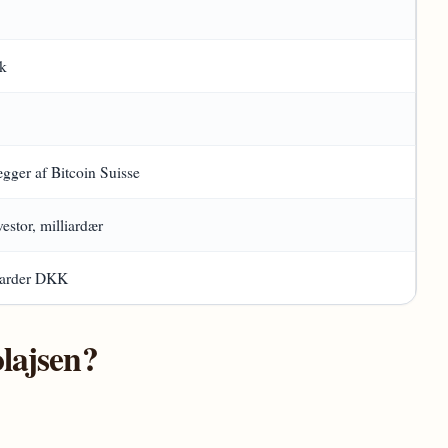
k
ægger af Bitcoin Suisse
vestor, milliardær
liarder DKK
olajsen?