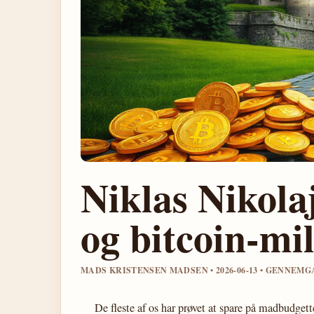
Niklas Nikola
og bitcoin-mi
MADS KRISTENSEN MADSEN • 2026-06-13 • GENNEM
De fleste af os har prøvet at spare på madbudgett