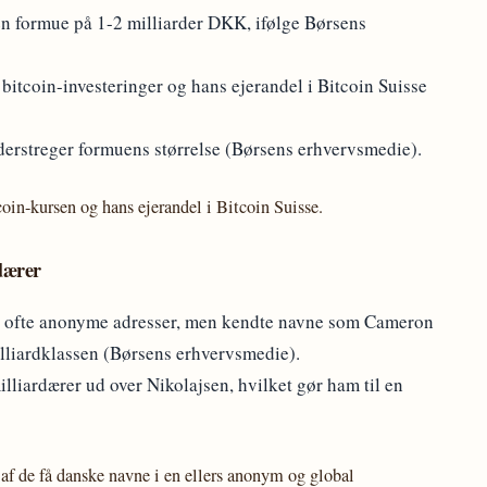
 en formue på 1-2 milliarder DKK, ifølge Børsens
bitcoin-investeringer og hans ejerandel i Bitcoin Suisse
nderstreger formuens størrelse (Børsens erhvervsmedie).
tcoin-kursen og hans ejerandel i Bitcoin Suisse.
dærer
ere ofte anonyme adresser, men kendte navne som Cameron
lliardklassen (Børsens erhvervsmedie).
lliardærer ud over Nikolajsen, hvilket gør ham til en
af de få danske navne i en ellers anonym og global