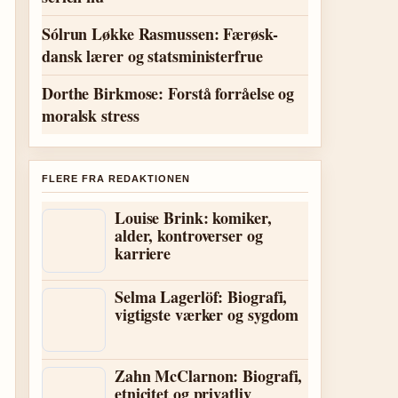
Sólrun Løkke Rasmussen: Færøsk-
dansk lærer og statsministerfrue
Dorthe Birkmose: Forstå forråelse og
moralsk stress
FLERE FRA REDAKTIONEN
Louise Brink: komiker,
alder, kontroverser og
karriere
Selma Lagerlöf: Biografi,
vigtigste værker og sygdom
Zahn McClarnon: Biografi,
etnicitet og privatliv