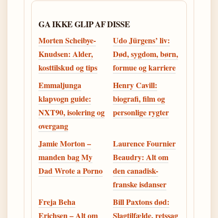
GA IKKE GLIP AF DISSE
Morten Scheibye-
Udo Jürgens’ liv:
Knudsen: Alder,
Død, sygdom, børn,
kosttilskud og tips
formue og karriere
Emmaljunga
Henry Cavill:
klapvogn guide:
biografi, film og
NXT90, isolering og
personlige rygter
overgang
Jamie Morton –
Laurence Fournier
manden bag My
Beaudry: Alt om
Dad Wrote a Porno
den canadisk-
franske isdanser
Freja Beha
Bill Paxtons død:
Erichsen – Alt om
Slagtilfælde, retssag