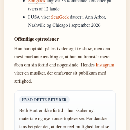
Songkick
angiver 35 kommende koncerter på
tværs af 12 lande
I USA viser
SeatGeek
datoer i Ann Arbor,
Nashville og Chicago i september 2026
Offentlige optrædener
Hun har optrådt på festivaler og i tv-show, men den
mest markante ændring er, at hun nu fremstår mere
åben om sin fortid end nogensinde. Hendes
Instagram
viser en musiker, der omfavner sit publikum med
ærlighed.
HVAD DETTE BETYDER
Beth Hart er ikke fortid – hun skaber nyt
materiale og nye koncertoplevelser. For danske
fans betyder det, at der er reel mulighed for at se