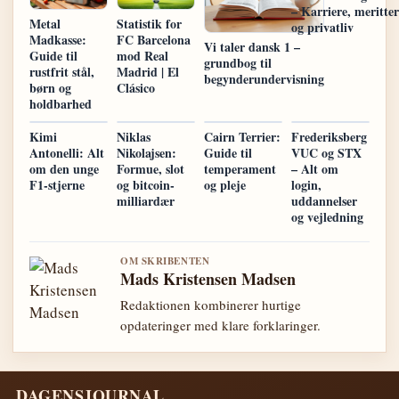
– Karriere, meritter
Metal
Statistik for
og privatliv
Madkasse:
FC Barcelona
Vi taler dansk 1 –
Guide til
mod Real
grundbog til
rustfrit stål,
Madrid | El
begynderundervisning
børn og
Clásico
holdbarhed
Kimi
Niklas
Cairn Terrier:
Frederiksberg
Antonelli: Alt
Nikolajsen:
Guide til
VUC og STX
om den unge
Formue, slot
temperament
– Alt om
F1-stjerne
og bitcoin-
og pleje
login,
milliardær
uddannelser
og vejledning
OM SKRIBENTEN
Mads Kristensen Madsen
Redaktionen kombinerer hurtige
opdateringer med klare forklaringer.
DAGENSJOURNAL