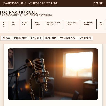
DAGENSJOURNAL NYHEDSOPDATERING
DANSK
DAGENSJOURNAL
DAGENSJOURNAL NYHEDSOPDATERING
HJ
OM
KONT
HIST
PRIVATLIVSP
COOKIEPO
NYHEDS
BL
E
OS
AKT
ORIE
OLITIK
LITIK
BREV
OG
M
BLOG
ERHVERV
LOKALT
POLITIK
TEKNOLOGI
VERDEN