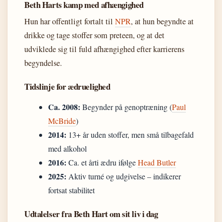
Beth Harts kamp med afhængighed
Hun har offentligt fortalt til
NPR
, at hun begyndte at
drikke og tage stoffer som preteen, og at det
udviklede sig til fuld afhængighed efter karrierens
begyndelse.
Tidslinje for ædruelighed
Ca. 2008:
Begynder på genoptræning (
Paul
McBride
)
2014:
13+ år uden stoffer, men små tilbagefald
med alkohol
2016:
Ca. et årti ædru ifølge
Head Butler
2025:
Aktiv turné og udgivelse – indikerer
fortsat stabilitet
Udtalelser fra Beth Hart om sit liv i dag