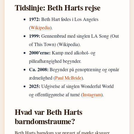
Tidslinje: Beth Harts rejse
1972:
Beth Hart fødes i Los Angeles
(
Wikipedia
).
1999:
Gennembrud med singlen LA Song (Out
of This Town) (Wikipedia).
2000’erne:
Kamp med alkohol- og
pilleafhængighed begynder.
Ca. 2008:
Begynder på genoptræning og opnår
ædruelighed (
Paul McBride
).
2025:
Udgivelse af singlen Wonderful World
og offentliggørelse af turné (
Instagram
).
Hvad var Beth Harts
barndomstraume?
Beth Harts barndom var præget af mørke skygger.