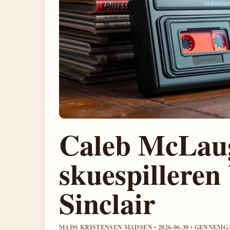
Caleb McLaug
skuespilleren
Sinclair
MADS KRISTENSEN MADSEN • 2026-06-30 • GENNEM