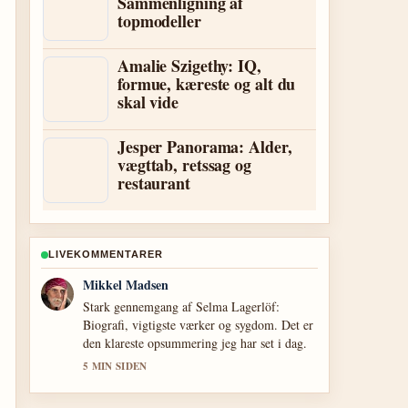
Sammenligning af
topmodeller
Amalie Szigethy: IQ,
formue, kæreste og alt du
skal vide
Jesper Panorama: Alder,
vægttab, retssag og
restaurant
LIVEKOMMENTARER
Clara Olesen
Folgningen af Zahn McClarnon: Biografi,
etnicitet og privatliv er balanceret og let at
forsta.
7 MIN SIDEN