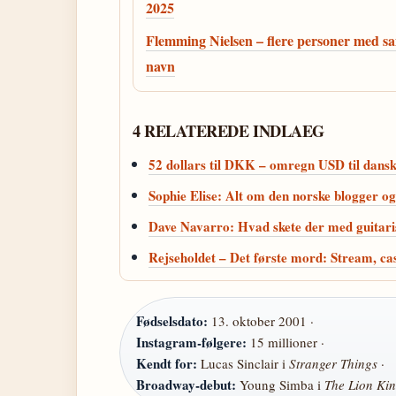
2025
Flemming Nielsen – flere personer med 
navn
4 RELATEREDE INDLAEG
52 dollars til DKK – omregn USD til dans
Sophie Elise: Alt om den norske blogger o
Dave Navarro: Hvad skete der med guitari
Rejseholdet – Det første mord: Stream, ca
Fødselsdato:
13. oktober 2001 ·
Instagram-følgere:
15 millioner ·
Kendt for:
Lucas Sinclair i
Stranger Things
·
Broadway-debut:
Young Simba i
The Lion Ki