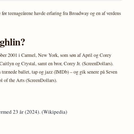
 før teenageårene havde erfaring fra Broadway og en af verdens
ghlin?
ober 2001 i Carmel, New York, som søn af April og Corey
aitlyn og Crystal, samt en bror, Corey Jr. (ScreenDollars).
n trænede ballet, tap og jazz (IMDb) – og gik senere på Seven
 of the Arts (ScreenDollars).
ermed 23 år (2024). (Wikipedia)