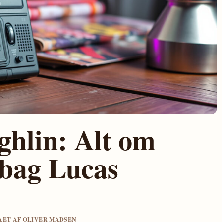
hlin: Alt om
 bag Lucas
GAET AF OLIVER MADSEN