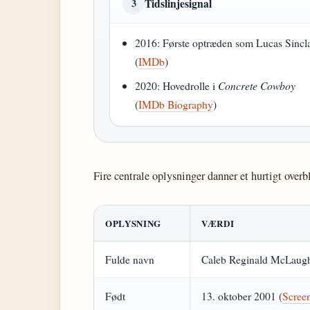
Tidslinjesignal
3
2016: Første optræden som Lucas Sincla
(
IMDb
)
2020: Hovedrolle i
Concrete Cowboy
(
IMDb Biography
)
Fire centrale oplysninger danner et hurtigt overbl
OPLYSNING
VÆRDI
Fulde navn
Caleb Reginald McLaugh
Født
13. oktober 2001 (
Scree