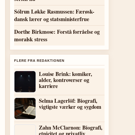
Sólrun Løkke Rasmussen: Færøsk-
dansk lærer og statsministerfrue
Dorthe Birkmose: Forstå forråelse og
moralsk stress
FLERE FRA REDAKTIONEN
Louise Brink: komiker,
alder, kontroverser og
karriere
Selma Lagerlöf: Biografi,
vigtigste værker og sygdom
Zahn McClarnon: Biografi,
etnicitet og privatliv