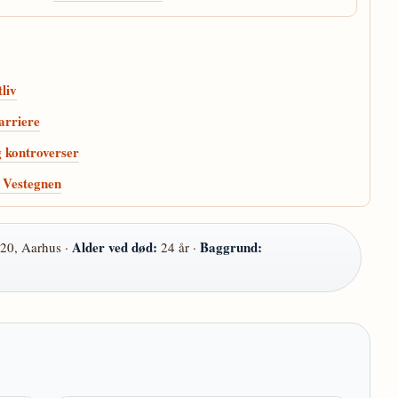
liv
karriere
g kontroverser
g Vestegnen
Alder ved død:
Baggrund:
020, Aarhus ·
24 år ·