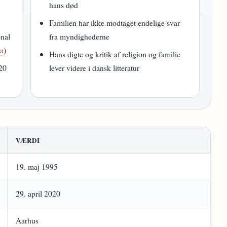
hans død
Familien har ikke modtaget endelige svar
onal
fra myndighederne
ia
)
Hans digte og kritik af religion og familie
020
lever videre i dansk litteratur
VÆRDI
19. maj 1995
29. april 2020
Aarhus