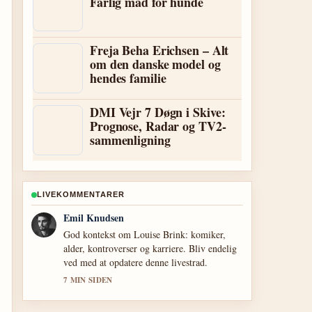
Farlig mad for hunde
Freja Beha Erichsen – Alt
om den danske model og
hendes familie
DMI Vejr 7 Døgn i Skive:
Prognose, Radar og TV2-
sammenligning
LIVEKOMMENTARER
Freja Jensen
Daekningen af Selma Lagerlöf: Biografi,
vigtigste værker og sygdom virker solid og
nem at folge.
9 MIN SIDEN