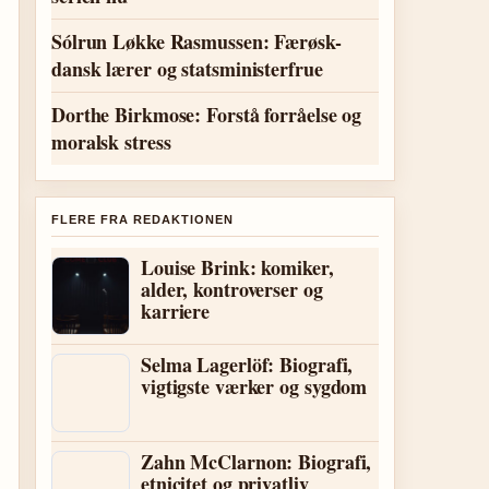
Sólrun Løkke Rasmussen: Færøsk-
dansk lærer og statsministerfrue
Dorthe Birkmose: Forstå forråelse og
moralsk stress
FLERE FRA REDAKTIONEN
Louise Brink: komiker,
alder, kontroverser og
karriere
Selma Lagerlöf: Biografi,
vigtigste værker og sygdom
Zahn McClarnon: Biografi,
etnicitet og privatliv