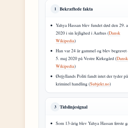
Bekræftede fakta
1
Yahya Hassan blev fundet død den 29. a
2020 i sin lejlighed i Aarhus (
Dansk
Wikipedia
)
Han var 24 år gammel og blev begravet
5. maj 2020 på Vestre Kirkegård (
Dans
Wikipedia
)
Østjyllands Politi fandt intet der tyder p
kriminel handling (
Subjekt.no
)
Tidslinjesignal
3
Som 13-årig blev Yahya Hassan første 