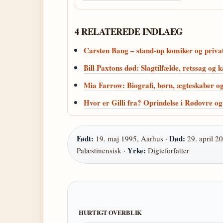
4 RELATEREDE INDLAEG
Carsten Bang – stand-up komiker og privat
Bill Paxtons død: Slagtilfælde, retssag og 
Mia Farrow: Biografi, børn, ægteskaber o
Hvor er Gilli fra? Oprindelse i Rødovre o
Født:
Død:
19. maj 1995, Aarhus ·
29. april 2
Yrke:
Palæstinensisk ·
Digteforfatter
HURTIGT OVERBLIK