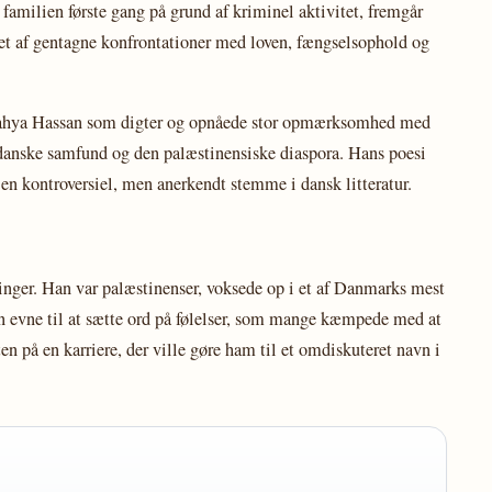
a familien første gang på grund af kriminel aktivitet, fremgår
t af gentagne konfrontationer med loven, fængselsophold og
 Yahya Hassan som digter og opnåede stor opmærksomhed med
e danske samfund og den palæstinensiske diaspora. Hans poesi
 en kontroversiel, men anerkendt stemme i dansk litteratur.
ger. Han var palæstinenser, voksede op i et af Danmarks mest
in evne til at sætte ord på følelser, som mange kæmpede med at
n på en karriere, der ville gøre ham til et omdiskuteret navn i