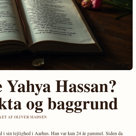
 Yahya Hassan?
akta og baggrund
GAET AF OLIVER MADSEN
i sin lejlighed i Aarhus. Han var kun 24 år gammel. Siden da