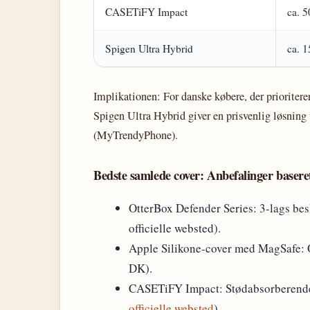
CASETiFY Impact
ca. 5
Spigen Ultra Hybrid
ca. 1
Implikationen: For danske købere, der prioriter
Spigen Ultra Hybrid giver en prisvenlig løsnin
(MyTrendyPhone).
Bedste samlede cover: Anbefalinger baseret 
OtterBox Defender Series: 3-lags bes
officielle websted).
Apple Silikone-cover med MagSafe: 
DK).
CASETiFY Impact: Stødabsorberende t
officielle websted
).