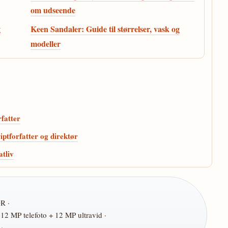
om udseende
g
Keen Sandaler: Guide til størrelser, vask og
modeller
fatter
ptforfatter og direktør
atliv
R ·
2 MP telefoto + 12 MP ultravid ·
·