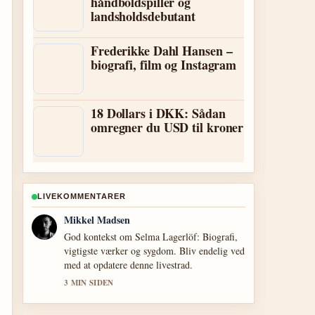
håndboldspiller og
landsholdsdebutant
Frederikke Dahl Hansen –
biografi, film og Instagram
18 Dollars i DKK: Sådan
omregner du USD til kroner
LIVEKOMMENTARER
Clara Olesen
Daekningen af Zahn McClarnon: Biografi,
etnicitet og privatliv virker solid og nem at
folge.
5 MIN SIDEN