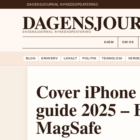
DAGENSJOURNAL NYHEDSOPDATERING
DAGENSJOU
DAGENSJOURNAL NYHEDSOPDATERING
HJEM
OM OS
BLOG
ERHVERV
LOKALT
POLITIK
TEKNOLOGI
VERDE
Cover iPhone 
guide 2025 – 
MagSafe