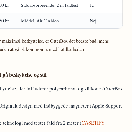
00 kr.
Stødabsorberende, 2 m faldtest
Ja
50 kr.
Middel, Air Cushion
Nej
er maksimal beskyttelse, er OtterBox det bedste bud, mens
g uden at gå på kompromis med holdbarheden
på beskyttelse og stil
kyttelse, der inkluderer polycarbonat og silikone (OtterBox
Originalt design med indbyggede magneter (Apple Support
eknologi med testet fald fra 2 meter (
CASETiFY