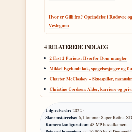
Hvor er Gilli fra? Oprindelse i Rødovre o
Vestegnen
4 RELATEREDE INDLAEG
2 Fast 2 Furious: Hvorfor Dom mangler
Mikkel Egelund: kok, spøgelsesjæger og for
Charter McCloskey – Skuespiller, manuskri
Christine Cordsen: Alder, karriere og priv
Udgivelsesår:
2022 ·
Skærmstørrelse:
6,1 tommer Super Retina XD
Kamerakonfiguration:
48 MP hovedkamera + 1
Pris ved lancering:
ca. 10.999 kr. (i Danmark) 