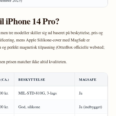
ptember 2023)
til iPhone 14 Pro?
men tre modeller skiller sig ud baseret på beskyttelse, pris og
ificering, mens Apple Silikone-cover med MagSafe er
gn og perfekt magnetisk tilpasning (OtterBox officielle websted;
en prisen matcher ikke altid kvaliteten.
 (CA.)
BESKYTTELSE
MAGSAFE
00 kr.
MIL-STD-810G, 3-lags
Ja
00 kr.
God, silikone
Ja (indbygget)