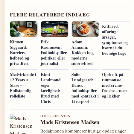
FLERE RELATEREDE INDLAEG
Kitfarvet
afføring:
årsager,
Kirsten
Erik
Adam
symptomer og
Siggaard:
Rasmussen:
Aamann:
hvornår du
Karriere,
Fodboldspiller,
Kokken bag
bør søge læge
helbred og
politiker eller
moderne
privatlivet
journalist
smørrebrød
Medvirkende i
Kimi
Sofie
Opskrift på
12 Years a
Landmand
Lundgaard:
tunmousse
Slave –
søger
Dansk
med creme
Fullstændig
kærlighed:
fodboldspiller
fraiche – nem
rolleliste
Brud med
med kontrakt i
og lækker
Chris
Liverpool
OM SKRIBENTEN
Mads Kristensen Madsen
Redaktionen kombinerer hurtige opdateringer