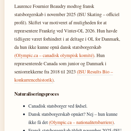
Laurence Fournier Beaudry modtog fransk
statsborgerskab i november 2025 (ISU Skating – officiel
profil). Skiftet var motiveret af muligheden for at
repræsentere Frankrig ved Vinter-OL 2026. Hun havde
tidligere været forhindret i at deltage i OL for Danmark,
da hun ikke kunne opnå dansk statsborgerskab
(Olympic.ca – canadisk olympisk komité)
. Hun
repræsenterede Canada som junior og Danmark i
seniorrækkerne fra 2018 til 2023
(ISU Results Bio –
konkurrencehistorik)
.
Naturaliseringsproces
Canadisk statsborger ved fødsel.
Dansk statsborgerskab opnået? Nej – hun kunne
ikke få det
(Olympic.ca – nationalitetsbarriere)
.
Fransk statsborgerskab tildelt november 2025 (ISU