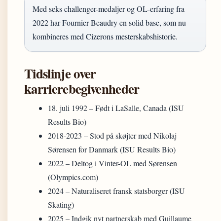
Med seks challenger-medaljer og OL-erfaring fra
2022 har Fournier Beaudry en solid base, som nu
kombineres med Cizerons mesterskabshistorie.
Tidslinje over
karrierebegivenheder
18. juli 1992
– Født i LaSalle, Canada (ISU
Results Bio)
2018-2023
– Stod på skøjter med Nikolaj
Sørensen for Danmark (ISU Results Bio)
2022
– Deltog i Vinter-OL med Sørensen
(Olympics.com)
2024
– Naturaliseret fransk statsborger (ISU
Skating)
2025
– Indgik nyt partnerskab med Guillaume