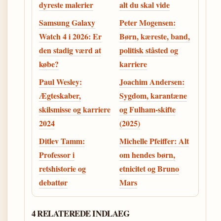
dyreste malerier
alt du skal vide
Samsung Galaxy
Peter Mogensen:
Watch 4 i 2026: Er
Børn, kæreste, band,
den stadig værd at
politisk ståsted og
købe?
karriere
Paul Wesley:
Joachim Andersen:
Ægteskaber,
Sygdom, karantæne
skilsmisse og karriere
og Fulham-skifte
2024
(2025)
Ditlev Tamm:
Michelle Pfeiffer: Alt
Professor i
om hendes børn,
retshistorie og
etnicitet og Bruno
debattør
Mars
4 RELATEREDE INDLAEG