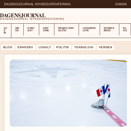
DAGENSJOURNAL NYHEDSOPDATERING
DANSK
DAGENSJOURNAL
DAGENSJOURNAL NYHEDSOPDATERING
HJ
OM
KONT
HIST
PRIVATLIVSP
COOKIEPO
NYHEDS
BL
E
OS
AKT
ORIE
OLITIK
LITIK
BREV
OG
M
BLOG
ERHVERV
LOKALT
POLITIK
TEKNOLOGI
VERDEN