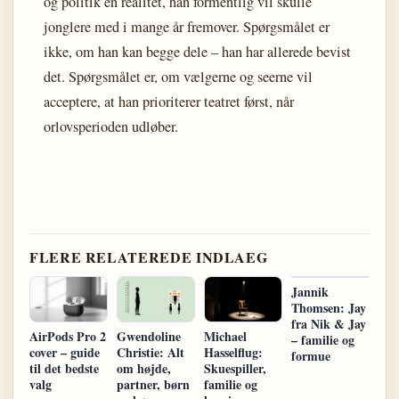
og politik en realitet, han formentlig vil skulle
jonglere med i mange år fremover. Spørgsmålet er
ikke, om han kan begge dele – han har allerede bevist
det. Spørgsmålet er, om vælgerne og seerne vil
acceptere, at han prioriterer teatret først, når
orlovsperioden udløber.
FLERE RELATEREDE INDLAEG
Jannik
Thomsen: Jay
fra Nik & Jay
AirPods Pro 2
Gwendoline
Michael
– familie og
cover – guide
Christie: Alt
Hasselflug:
formue
til det bedste
om højde,
Skuespiller,
valg
partner, børn
familie og