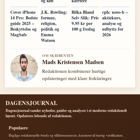
og køn
karriere
Cover iPhone
J.K. Rowling:
Bilka Bland
cph: novo-b –
14 Pro: Bedste
formue,
Selv Slik: Pris
aktiekurs,
guide 2025 –
religion,
9,95 kr per
analyse og
Beskyttelse og
politik og
100 g fredag
udbytte for
MagSafe
Emma
2026
Watson
OM SKRIBENTEN
Mads Kristensen Madsen
Redaktionen kombinerer hurtige
opdateringer med klare forklaringer.
DAGENSJOURNAL
Dagensjournal samler nyheder, guider og analyser i et moderne redaktionelt
layout. Opdateres lobende af redaktionen.
Populaere
Daglige redaktionelle briefs og tillidsressourcer, kurateret til hurtig verifikation.