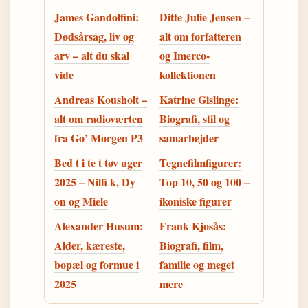
James Gandolfini:
Ditte Julie Jensen –
Dødsårsag, liv og
alt om forfatteren
arv – alt du skal
og Imerco-
vide
kollektionen
Andreas Kousholt –
Katrine Gislinge:
alt om radioværten
Biografi, stil og
fra Go’ Morgen P3
samarbejder
Bed t i te t tøv uger
Tegnefilmfigurer:
2025 – Nilfi k, Dy
Top 10, 50 og 100 –
on og Miele
ikoniske figurer
Alexander Husum:
Frank Kjosås:
Alder, kæreste,
Biografi, film,
bopæl og formue i
familie og meget
2025
mere