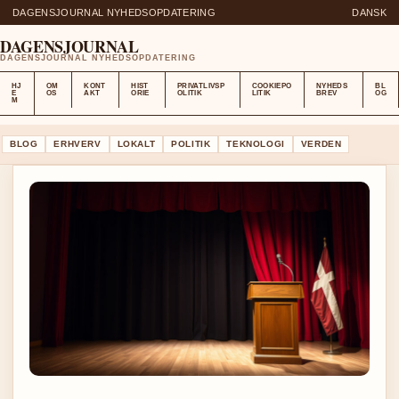
DAGENSJOURNAL NYHEDSOPDATERING
DANSK
DAGENSJOURNAL
DAGENSJOURNAL NYHEDSOPDATERING
HJ
OM
KONT
HIST
PRIVATLIVSP
COOKIEPO
NYHEDS
BL
E
OS
AKT
ORIE
OLITIK
LITIK
BREV
OG
M
BLOG
ERHVERV
LOKALT
POLITIK
TEKNOLOGI
VERDEN