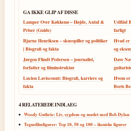
GA IKKE GLIP AF DISSE
Lamper Over Køkkenø – Højde, Antal &
Udflåd B
Priser (Guide)
farligt
Bjarne Henriksen – skuespiller og politiker
Hvad er 
| Biografi og fakta
og eksem
Jørgen Flindt Pedersen – journalist,
Dave Nav
forfatter og filminstruktør
guitaris
Lucien Laviscount: Biografi, karriere og
Hvem er 
fakta
Boris Be
4 RELATEREDE INDLAEG
Woody Guthrie: Liv, sygdom og mødet med Bob Dylan
Tegnefilmfigurer: Top 10, 50 og 100 – ikoniske figurer