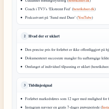
Uddannet træningsfysiolog (
henrikduer.dk
)
Coach i TV3’s ‘Ekstremt Fed’ (
henrikduer.dk
)
Podcastvært på ‘Sund med Duer’ (
YouTube
)
Hvad der er uklart
2
Den præcise pris for forløbet er ikke offentliggjort på 
Dokumenteret succesrate mangler fra uafhængige kilde
Omfanget af individuel tilpasning er uklart (henrikduer
Tidslinjesignal
3
Forløbet markedsføres som 12 uger med mulighed for f
Instagram nævner en gratis 7-dages prøveperiode (
Inst