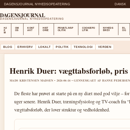
DAGENSJOURNAL NYHEDSOPDATERING
DANSK
DAGENSJOURNAL
DAGENSJOURNAL NYHEDSOPDATERING
HJ
OM
KONT
HIST
PRIVATLIVSP
COOKIEPO
NYHEDS
BL
E
OS
AKT
ORIE
OLITIK
LITIK
BREV
OG
M
BLOG
ERHVERV
LOKALT
POLITIK
TEKNOLOGI
VERDEN
Henrik Duer: vægttabsforløb, pris
MADS KRISTENSEN MADSEN • 2026-06-16 • GENNEMGAET AF HANNE PEDERSE
De fleste har prøvet at starte på en ny diæt med god vilje – for
uger senere. Henrik Duer, træningsfysiolog og TV-coach fra “E
vægttabsforløb, der lover struktur og vedholdenhed.