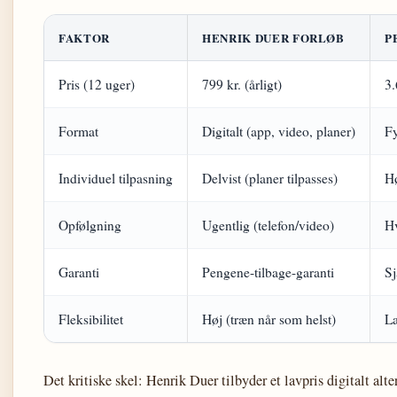
FAKTOR
HENRIK DUER FORLØB
P
Pris (12 uger)
799 kr. (årligt)
3.
Format
Digitalt (app, video, planer)
Fy
Individuel tilpasning
Delvist (planer tilpasses)
Hø
Opfølgning
Ugentlig (telefon/video)
Hv
Garanti
Pengene-tilbage-garanti
Sj
Fleksibilitet
Høj (træn når som helst)
La
Det kritiske skel: Henrik Duer tilbyder et lavpris digitalt al