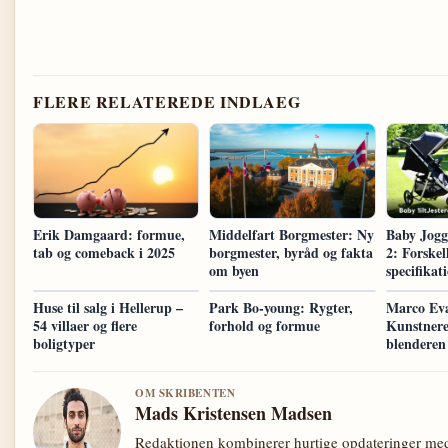
FLERE RELATEREDE INDLAEG
Erik Damgaard: formue,
Middelfart Borgmester: Ny
Baby Jogge
tab og comeback i 2025
borgmester, byråd og fakta
2: Forskel
om byen
specifikat
Huse til salg i Hellerup –
Park Bo-young: Rygter,
Marco Evar
54 villaer og flere
forhold og formue
Kunstnere
boligtyper
blenderen 
OM SKRIBENTEN
Mads Kristensen Madsen
Redaktionen kombinerer hurtige opdateringer med 