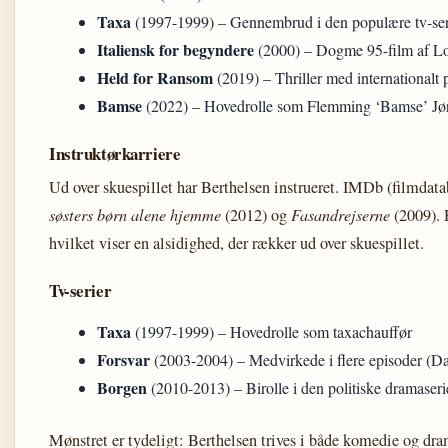
Taxa
(1997-1999) – Gennembrud i den populære tv-ser
Italiensk for begyndere
(2000) – Dogme 95-film af Lo
Held for Ransom
(2019) – Thriller med internationalt
Bamse
(2022) – Hovedrolle som Flemming ‘Bamse’ Jø
Instruktørkarriere
Ud over skuespillet har Berthelsen instrueret. IMDb (filmdata
søsters børn alene hjemme
(2012) og
Fasandrejserne
(2009). 
hvilket viser en alsidighed, der rækker ud over skuespillet.
Tv-serier
Taxa
(1997-1999) – Hovedrolle som taxachauffør
Forsvar
(2003-2004) – Medvirkede i flere episoder (D
Borgen
(2010-2013) – Birolle i den politiske dramaseri
Mønstret er tydeligt: Berthelsen trives i både komedie og dr