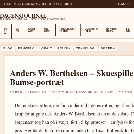
DAGENSJOURNAL NYHEDSOPDATERING
DANSK
DAGENSJOURNAL
DAGENSJOURNAL NYHEDSOPDATERING
HJ
OM
KONT
HIST
PRIVATLIVSP
COOKIEPO
NYHEDS
BL
E
OS
AKT
ORIE
OLITIK
LITIK
BREV
OG
M
BLOG
ERHVERV
LOKALT
POLITIK
TEKNOLOGI
VERDEN
Anders W. Berthelsen – Skuespiller
Bamse-portræt
MADS KRISTENSEN MADSEN • 2026-06-24 • GENNEMGAET AF OLIVER MADSEN
Der er skuespillere, der forsvinder ind i deres roller, og så er 
krop for at gøre det. Anders W. Berthelsen er en af de sidste
Jørgensen tog han på i vægt iført 15 kg proteser – en fysisk f
pris. Her får du historien om manden bag Taxa, Italiensk for 