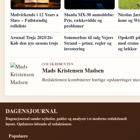
Medvirkende i 12 Years a
Mazda MX-30 anmeldelse:
Nicolas Jar
Slave – Fullstændig
Pris, rækkevidde og
kone og W
rolleliste
problemer
Arsenal Trøje 2025/26:
Sommerhus til salg Vejers
Opskrift p
Køb den nye sæsons trøje
Strand – priser, regler og
med creme 
investering
og lækker
OM SKRIBENTEN
Mads Kristensen Madsen
Redaktionen kombinerer hurtige opdateringer med 
DAGENSJOURNAL
Dagensjournal samler nyheder, guider og analyser i et moderne redaktionelt
layout. Opdateres lobende af redaktionen.
Populaere