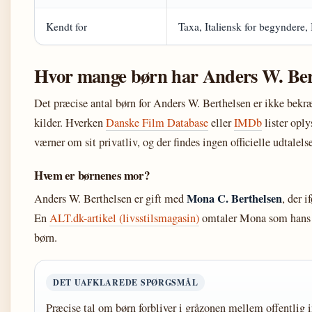
Kendt for
Taxa, Italiensk for begyndere
Hvor mange børn har Anders W. Ber
Det præcise antal børn for Anders W. Berthelsen er ikke bekræf
kilder. Hverken
Danske Film Database
eller
IMDb
lister opl
værner om sit privatliv, og der findes ingen officielle udtalel
Hvem er børnenes mor?
Mona C. Berthelsen
Anders W. Berthelsen er gift med
, der i
En
ALT.dk-artikel (livsstilsmagasin)
omtaler Mona som hans k
børn.
DET UAFKLAREDE SPØRGSMÅL
Præcise tal om børn forbliver i gråzonen mellem offentlig in