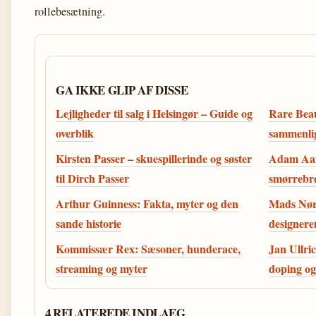
rollebesætning.
GA IKKE GLIP AF DISSE
Lejligheder til salg i Helsingør – Guide og
Rare Beau
overblik
sammenli
Kirsten Passer – skuespillerinde og søster
Adam Aam
til Dirch Passer
smørrebr
Arthur Guinness: Fakta, myter og den
Mads Nørg
sande historie
designere
Kommissær Rex: Sæsoner, hunderace,
Jan Ullri
streaming og myter
doping o
4 RELATEREDE INDLAEG