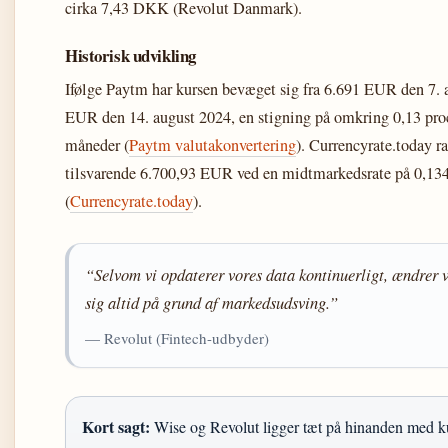
cirka 7,43 DKK (Revolut Danmark).
Historisk udvikling
Ifølge Paytm har kursen bevæget sig fra 6.691 EUR den 7. a
EUR den 14. august 2024, en stigning på omkring 0,13 proc
måneder (
Paytm valutakonvertering
). Currencyrate.today r
tilsvarende 6.700,93 EUR ved en midtmarkedsrate på 0,13
(
Currencyrate.today
).
“Selvom vi opdaterer vores data kontinuerligt, ændrer 
sig altid på grund af markedsudsving.”
— Revolut (Fintech-udbyder)
Kort sagt:
Wise og Revolut ligger tæt på hinanden med k