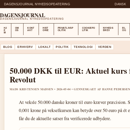
DAGENSJOURNAL NYHEDSOPDATERING
DANSK
DAGENSJOURNAL
DAGENSJOURNAL NYHEDSOPDATERING
HJ
OM
KONT
HIST
PRIVATLIVSP
COOKIEPO
NYHEDS
BL
E
OS
AKT
ORIE
OLITIK
LITIK
BREV
OG
M
BLOG
ERHVERV
LOKALT
POLITIK
TEKNOLOGI
VERDEN
50.000 DKK til EUR: Aktuel kurs 
Revolut
MADS KRISTENSEN MADSEN • 2026-05-04 • GENNEMGAET AF HANNE PEDERSE
At veksle 50.000 danske kroner til euro kræver præcision. S
0,001 krone på vekselkursen kan betyde over 50 euro på ét 
får du de aktuelle satser fra verificerede udbydere.