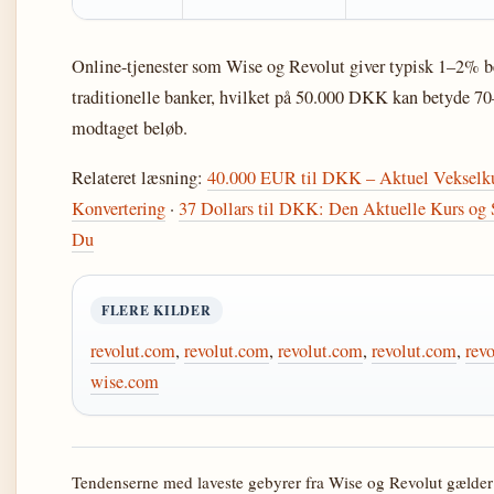
Online-tjenester som Wise og Revolut giver typisk 1–2% b
traditionelle banker, hvilket på 50.000 DKK kan betyde 7
modtaget beløb.
Relateret læsning:
40.000 EUR til DKK – Aktuel Vekselku
Konvertering
·
37 Dollars til DKK: Den Aktuelle Kurs og 
Du
FLERE KILDER
revolut.com
,
revolut.com
,
revolut.com
,
revolut.com
,
rev
wise.com
Tendenserne med laveste gebyrer fra Wise og Revolut gælder