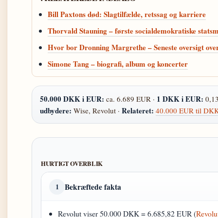
Bill Paxtons død: Slagtilfælde, retssag og karriere
Thorvald Stauning – første socialdemokratiske statsm
Hvor bor Dronning Margrethe – Seneste oversigt over
Simone Tang – biografi, album og koncerter
50.000 DKK i EUR:
1 DKK i EUR:
ca. 6.689 EUR ·
0,1
udbydere:
Relateret:
Wise, Revolut ·
40.000 EUR til DK
HURTIGT OVERBLIK
Bekræftede fakta
1
Revolut viser 50.000 DKK = 6.685,82 EUR (
Revolu