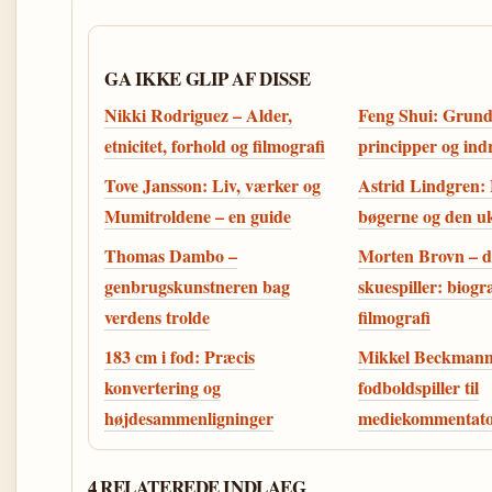
GA IKKE GLIP AF DISSE
Nikki Rodriguez – Alder,
Feng Shui: Grun
etnicitet, forhold og filmografi
principper og ind
Tove Jansson: Liv, værker og
Astrid Lindgren: 
Mumitroldene – en guide
bøgerne og den uk
Thomas Dambo –
Morten Brovn – 
genbrugskunstneren bag
skuespiller: biogra
verdens trolde
filmografi
183 cm i fod: Præcis
Mikkel Beckmann
konvertering og
fodboldspiller til
højdesammenligninger
mediekommentat
4 RELATEREDE INDLAEG