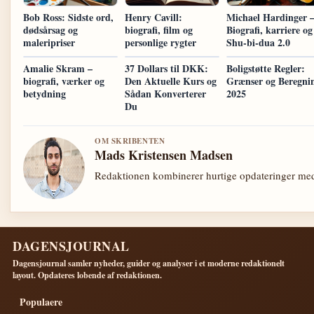
Bob Ross: Sidste ord,
Henry Cavill:
Michael Hardinger 
dødsårsag og
biografi, film og
Biografi, karriere og
maleripriser
personlige rygter
Shu-bi-dua 2.0
Amalie Skram –
37 Dollars til DKK:
Boligstøtte Regler:
biografi, værker og
Den Aktuelle Kurs og
Grænser og Beregni
betydning
Sådan Konverterer
2025
Du
OM SKRIBENTEN
Mads Kristensen Madsen
Redaktionen kombinerer hurtige opdateringer med 
DAGENSJOURNAL
Dagensjournal samler nyheder, guider og analyser i et moderne redaktionelt
layout. Opdateres lobende af redaktionen.
Populaere