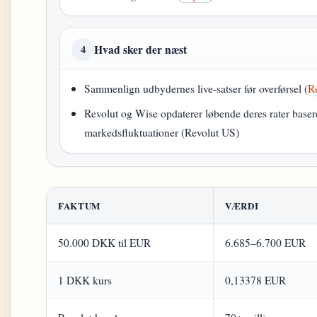
Hvad sker der næst
4
Sammenlign udbydernes live-satser før overførsel (
R
Revolut og Wise opdaterer løbende deres rater baser
markedsfluktuationer (Revolut US)
FAKTUM
VÆRDI
50.000 DKK til EUR
6.685–6.700 EUR
1 DKK kurs
0,13378 EUR