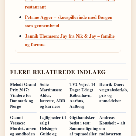
restaurant
Petrine Agger – skuespillerinde med Borgen
som gennembrud
Jannik Thomsen: Jay fra Nik & Jay – familie
og formue
FLERE RELATEREDE INDLAEG
Melodi Grand
Sofie
TV2 Vejret 14
Henrik Duer:
Prix 2017:
Martinusen:
Dage: Udsigt
vægttabsforløb,
Vindere for
Alder,
København,
pris og
Danmark og
kæreste, ADD
Aarhus,
anmeldelser
Norge
og karriere
Aalborg
Gianni
Lejligheder til
Gigthandsker
Andreas
Versace:
salg i
bedst i test:
Kousholt – alt
Mordet, arven
Helsingør –
Sammenligning
om
og sandheden
Guide og
af topmodeller
radioværten