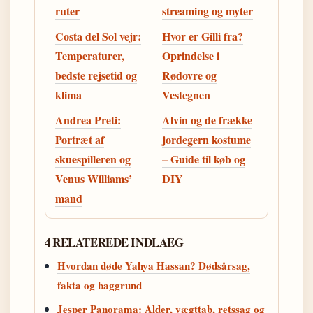
ruter
streaming og myter
Costa del Sol vejr:
Hvor er Gilli fra?
Temperaturer,
Oprindelse i
bedste rejsetid og
Rødovre og
klima
Vestegnen
Andrea Preti:
Alvin og de frække
Portræt af
jordegern kostume
skuespilleren og
– Guide til køb og
Venus Williams’
DIY
mand
4 RELATEREDE INDLAEG
Hvordan døde Yahya Hassan? Dødsårsag,
fakta og baggrund
Jesper Panorama: Alder, vægttab, retssag og