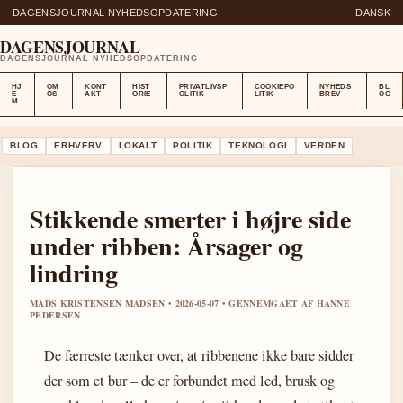
DAGENSJOURNAL NYHEDSOPDATERING
DANSK
DAGENSJOURNAL
DAGENSJOURNAL NYHEDSOPDATERING
HJ
OM
KONT
HIST
PRIVATLIVSP
COOKIEPO
NYHEDS
BL
E
OS
AKT
ORIE
OLITIK
LITIK
BREV
OG
M
BLOG
ERHVERV
LOKALT
POLITIK
TEKNOLOGI
VERDEN
Stikkende smerter i højre side
under ribben: Årsager og
lindring
MADS KRISTENSEN MADSEN • 2026-05-07 • GENNEMGAET AF HANNE
PEDERSEN
De færreste tænker over, at ribbenene ikke bare sidder
der som et bur – de er forbundet med led, brusk og