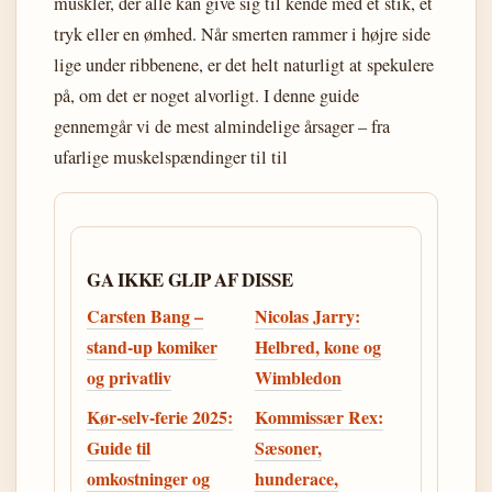
muskler, der alle kan give sig til kende med et stik, et
tryk eller en ømhed. Når smerten rammer i højre side
lige under ribbenene, er det helt naturligt at spekulere
på, om det er noget alvorligt. I denne guide
gennemgår vi de mest almindelige årsager – fra
ufarlige muskelspændinger til til
GA IKKE GLIP AF DISSE
Carsten Bang –
Nicolas Jarry:
stand-up komiker
Helbred, kone og
og privatliv
Wimbledon
Kør-selv-ferie 2025:
Kommissær Rex:
Guide til
Sæsoner,
omkostninger og
hunderace,