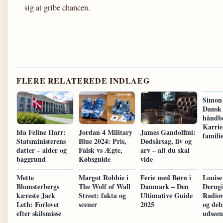
sig at gribe chancen.
FLERE RELATEREDE INDLAEG
Simon 
Dansk
håndb
Karrie
Ida Feline Harr:
Jordan 4 Military
James Gandolfini:
famili
Statsministerens
Blue 2024: Pris,
Dødsårsag, liv og
datter – alder og
Falsk vs Ægte,
arv – alt du skal
baggrund
Købsguide
vide
Mette
Margot Robbie i
Ferie med Børn i
Louise
Blomsterbergs
The Wolf of Wall
Danmark – Den
Derugi
kæreste Jack
Street: fakta og
Ultimative Guide
Radiov
Leth: Forlovet
scener
2025
og deb
efter skilsmisse
udseen