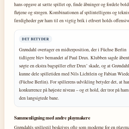
hans opgave at sætte spillet op, finde åbninger og fordele bold
fløjene og stregen. Kombinationen af spilintelligens og tekni
færdigheder gør ham til en vigtig brik i ethvert holds offensiv
DET BETYDER
Grøndahl overtager en midterposition, der i Füchse Berlin
tidligere blev bemandet af Paul Drux. Klubben sagde åbent
søgte en ekstra bagspiller efter Drux’ skade, og at Grøndah
kunne dele spilletiden med Nils Lichtlein og Fabian Wied
(Füchse Berlin). For spillerens udvikling betyder det, at han
konkurrence på højeste niveau – og et hold, der tror på ham
den langsigtede bane.
Sammenligning med andre playmakere
Grøndahls spillestil beskrives ofte som moderne for en playm