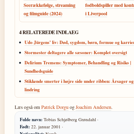
Seerækkefølge, streaming
fodboldspiller med kont
og filmguide (2024)
i Liverpool
4 RELATEREDE INDLAEG
Udo Jürgens’ liv: Død, sygdom, børn, formue og karrie
Stormester deltagere alle sæsoner: Komplet oversigt
Delirium Tremens: Symptomer, Behandling og Risiko |
Sundhedsguide
Stikkende smerter i højre side under ribben: Årsager og
lindring
Læs også om
Patrick Dorgu
og
Joachim Andersen
.
Fulde navn:
Tobias Schjølberg Grøndahl ·
Født:
22. januar 2001 ·
Nationalitet:
Norsk ·