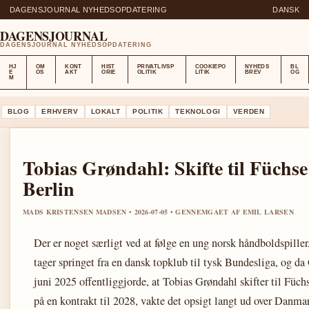
DAGENSJOURNAL NYHEDSOPDATERING
DANSK
DAGENSJOURNAL
DAGENSJOURNAL NYHEDSOPDATERING
HJ
OM
KONT
HIST
PRIVATLIVSP
COOKIEPO
NYHEDS
BL
E
OS
AKT
ORIE
OLITIK
LITIK
BREV
OG
M
BLOG
ERHVERV
LOKALT
POLITIK
TEKNOLOGI
VERDEN
Tobias Grøndahl: Skifte til Füchse
Berlin
MADS KRISTENSEN MADSEN • 2026-07-05 • GENNEMGAET AF EMIL LARSEN
Der er noget særligt ved at følge en ung norsk håndboldspiller
tager springet fra en dansk topklub til tysk Bundesliga, og d
juni 2025 offentliggjorde, at Tobias Grøndahl skifter til Füch
på en kontrakt til 2028, vakte det opsigt langt ud over Danma