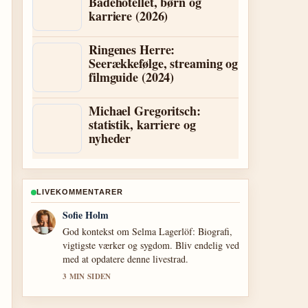
Badehotellet, børn og
karriere (2026)
Ringenes Herre:
Seerækkefølge, streaming og
filmguide (2024)
Michael Gregoritsch:
statistik, karriere og
nyheder
LIVEKOMMENTARER
Lukas Pedersen
Daekningen af Zahn McClarnon: Biografi,
etnicitet og privatliv virker solid og nem at
folge.
5 MIN SIDEN