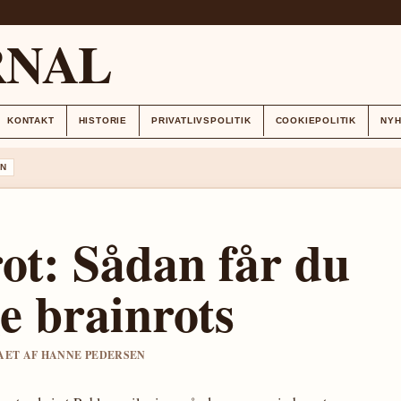
RNAL
KONTAKT
HISTORIE
PRIVATLIVSPOLITIK
COOKIEPOLITIK
NY
N
rot: Sådan får du
e brainrots
GAET AF HANNE PEDERSEN