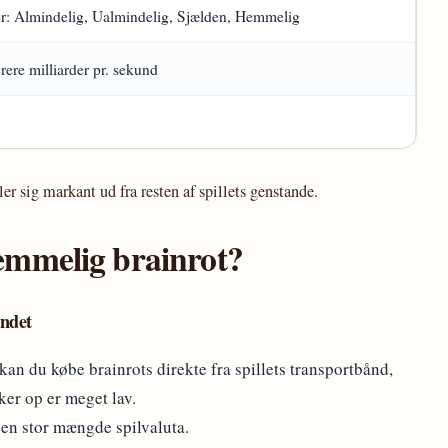
er: Almindelig, Ualmindelig, Sjælden, Hemmelig
ere milliarder pr. sekund
r sig markant ud fra resten af spillets genstande.
emmelig brainrot?
åndet
an du købe brainrots direkte fra spillets transportbånd,
er op er meget lav.
e en stor mængde spilvaluta.