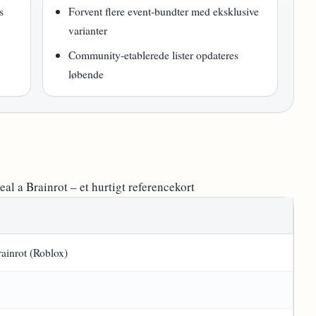
s
Forvent flere event-bundter med eksklusive
varianter
Community-etablerede lister opdateres
løbende
l a Brainrot – et hurtigt referencekort
rainrot (Roblox)