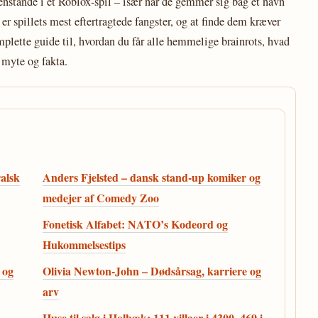
genstande i et Roblox-spil – især når de gemmer sig bag et navn
r spillets mest eftertragtede fangster, og at finde dem kræver
plette guide til, hvordan du får alle hemmelige brainrots, hvad
 myte og fakta.
alsk
Anders Fjelsted – dansk stand-up komiker og
medejer af Comedy Zoo
Fonetisk Alfabet: NATO’s Kodeord og
Hukommelsestips
 og
Olivia Newton-John – Dødsårsag, karriere og
arv
Huse til salg i Holbæk: 111 villaer i 4300, 469 i