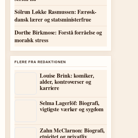
Sólrun Løkke Rasmussen: Færøsk-
dansk lærer og statsministerfrue
Dorthe Birkmose: Forstå forråelse og
moralsk stress
FLERE FRA REDAKTIONEN
Louise Brink: komiker,
alder, kontroverser og
karriere
Selma Lagerlöf: Biografi,
vigtigste værker og sygdom
Zahn McClarnon: Biografi,
etnicitet og privatliv