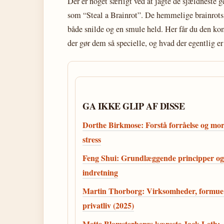
Der er noget særligt ved at jagte de sjældneste 
som “Steal a Brainrot”. De hemmelige brainrots e
både snilde og en smule held. Her får du den kom
der gør dem så specielle, og hvad der egentlig er
GA IKKE GLIP AF DISSE
Dorthe Birkmose: Forstå forråelse og mor
stress
Feng Shui: Grundlæggende principper og
indretning
Martin Thorborg: Virksomheder, formue
privatliv (2025)
Mette Blomsterbergs kæreste Jack Leth: